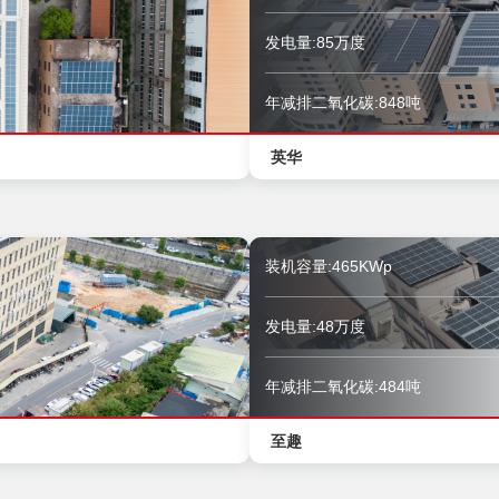
发电量:85万度
年减排二氧化碳:848吨
英华
装机容量:465KWp
发电量:48万度
年减排二氧化碳:484吨
至趣