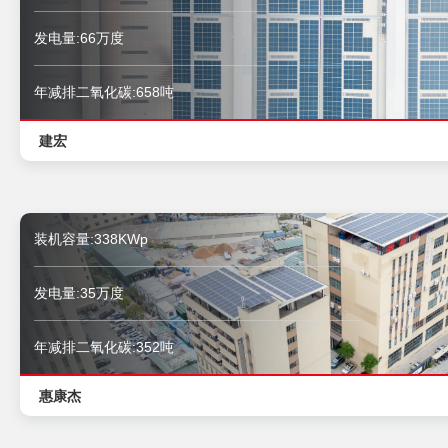
发电量:66万度
年减排二氧化碳:658吨
建宏
装机容量:338KWp
发电量:35万度
年减排二氧化碳:352吨
惠康杰