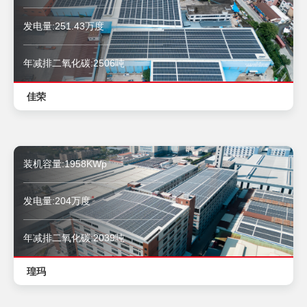
发电量:251.43万度
年减排二氧化碳:2506吨
佳荣
装机容量:1958KWp
发电量:204万度
年减排二氧化碳:2039吨
瑝玛