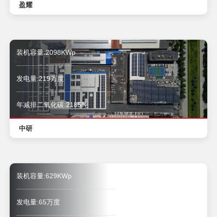
盈耀
装机容量:2098KWp
发电量:219万度
年减排二氧化碳:2185吨
中研
装机容量:629KWp
发电量:65万度