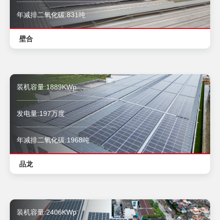
年减排二氧化碳:831吨
壁合
装机容量:1889KWp
发电量:197万度
年减排二氧化碳:1968吨
品龙
装机容量:2406KWp