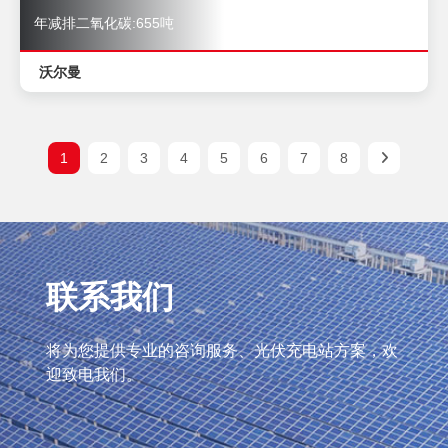
年减排二氧化碳:655吨
沃尔曼
1
2
3
4
5
6
7
8
联系我们
将为您提供专业的咨询服务、光伏充电站方案，欢
迎致电我们。